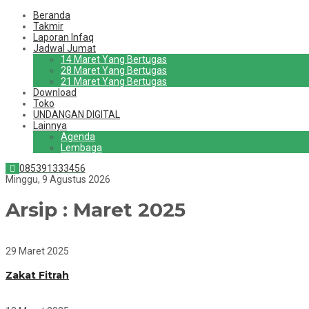
Beranda
Takmir
Laporan Infaq
Jadwal Jumat
14 Maret Yang Bertugas
28 Maret Yang Bertugas
21 Maret Yang Bertugas
Download
Toko
UNDANGAN DIGITAL
Lainnya
Agenda
Lembaga
085391333456
Minggu, 9 Agustus 2026
Arsip : Maret 2025
29 Maret 2025
Zakat Fitrah